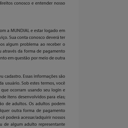
direitos conosco e entender nosso
ta com a MUNDIAL e estar logado em
viço. Sua conta conosco deverá ter
mos algum problema ao receber o
 através da forma de pagamento
ento em questão por meio de outra
eu cadastro. Essas informações são
da usuário. Sob estes termos, você
s que ocorram usando seu login e
e itens desenvolvidos para elas;
são de adultos. Os adultos podem
alquer outra forma de pagamento
ocê poderá acessar/adquirir nossos
ou de algum adulto representante