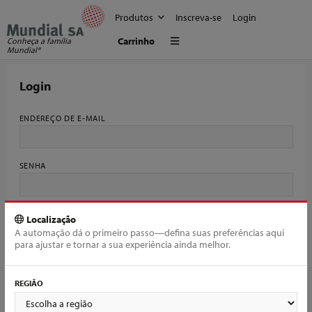
Produtos
Inscreva-se
Login
Menu
Carrinho
Conheça a família
Mundial®
Login
ENDEREÇO DE E-MAIL
SENHA
Esqueceu sua senha?
Localização
A automação dá o primeiro passo—defina suas preferências aqui
para ajustar e tornar a sua experiência ainda melhor.
Login
REGIÃO
Novo por aqui?