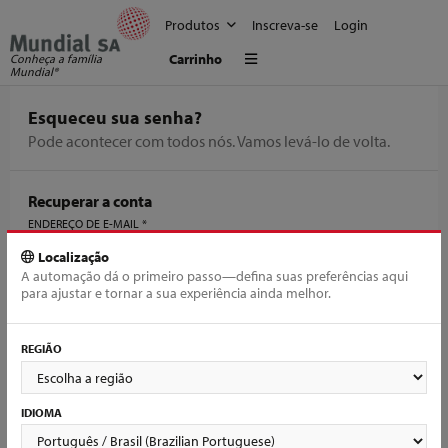
Produtos
Inscreva-se
Login
Menu
Carrinho
Conheça a família
Mundial®
Esqueceu sua senha?
Pode acontecer com todos nós. Vamos levá-lo de volta.
Recuperar a conta
OBRIGATÓRIO
ENDEREÇO DE E-MAIL
*
Localização
A automação dá o primeiro passo—defina suas preferências aqui
para ajustar e tornar a sua experiência ainda melhor.
Redefinir senha
REGIÃO
IDIOMA