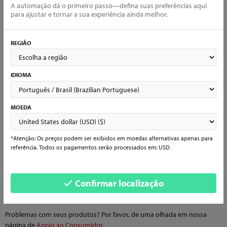
TELEFONE PARA CONTATO
A automação dá o primeiro passo—defina suas preferências aqui
para ajustar e tornar a sua experiência ainda melhor.
REGIÃO
Credenciais da conta
As informações acima estão corretas? A única coisa que resta a
IDIOMA
fazer agora é definir uma senha abaixo.
SENHA
Mostrar
MOEDA
A senha deve conter pelo menos 5 caracteres
*Atenção: Os preços podem ser exibidos em moedas alternativas apenas para
referência. Todos os pagamentos serão processados em: USD
Começar!
Confirmar localização
Está tendo algum problema?
Problemas com seus produtos? Por favor, de uma olhada em nossa
página de
Apoio ao Consumidor
.