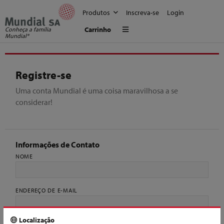
Produtos
Inscreva-se
Login
Menu
Carrinho
Conheça a família
Mundial®
Registre-se
Uma conta Mundial é uma coisa maravilhosa a se
considerar!
Informações de Contato
NOME
ENDEREÇO DE E-MAIL
Localização