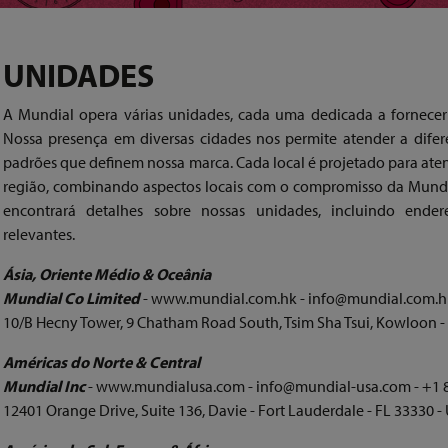
UNIDADES
A Mundial opera várias unidades, cada uma dedicada a fornecer 
Nossa presença em diversas cidades nos permite atender a dif
padrões que definem nossa marca. Cada local é projetado para aten
região, combinando aspectos locais com o compromisso da Mundia
encontrará detalhes sobre nossas unidades, incluindo ende
relevantes.
Ásia, Oriente Médio & Oceânia
Mundial Co Limited
- www.mundial.com.hk - info@mundial.com.hk
10/B Hecny Tower, 9 Chatham Road South, Tsim Sha Tsui, Kowloon
Américas do Norte & Central
Mundial Inc
- www.mundialusa.com - info@mundial-usa.com - +1 
12401 Orange Drive, Suite 136, Davie - Fort Lauderdale - FL 3333