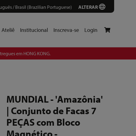
uguês / Brasil (Brazilian Portuguese)
ALTERAR
Ateliê
Institucional
Inscreva-se
Login
entregues em HONG KONG.
MUNDIAL - 'Amazônia'
| Conjunto de Facas 7
PEÇAS com Bloco
Magnético -