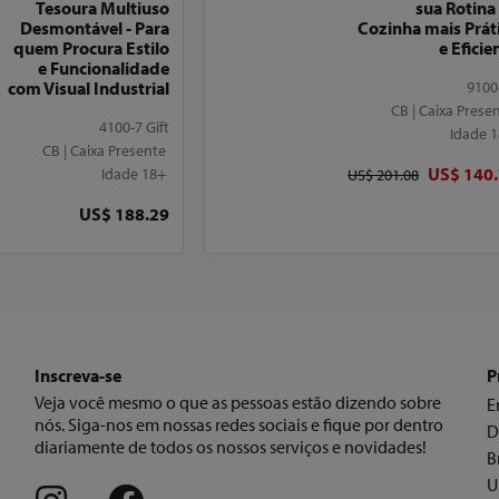
Tesoura Multiuso
sua Rotina
Desmontável - Para
Cozinha mais Prát
quem Procura Estilo
e Eficie
e Funcionalidade
com Visual Industrial
9100
CB | Caixa Prese
4100-7 Gift
Idade 
CB | Caixa Presente
Preço ori
US$ 140
Idade 18+
Preço original
US$ 201.08
Preço
US$ 188.29
Inscreva-se
P
Veja você mesmo o que as pessoas estão dizendo sobre
E
nós. Siga-nos em nossas redes sociais e fique por dentro
D
diariamente de todos os nossos serviços e novidades!
B
U