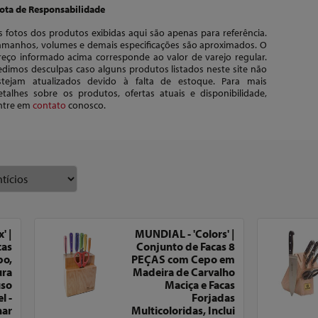
ota de Responsabilidade
s fotos dos produtos exibidas aqui são apenas para referência.
amanhos, volumes e demais especificações são aproximados. O
reço informado acima corresponde ao valor de varejo regular.
edimos desculpas caso alguns produtos listados neste site não
stejam atualizados devido à falta de estoque. Para mais
etalhes sobre os produtos, ofertas atuais e disponibilidade,
ntre em
contato
conosco.
' |
MUNDIAL - 'Colors' |
cas
Conjunto de Facas 8
po,
PEÇAS com Cepo em
ura
Madeira de Carvalho
uso
Maciça e Facas
l -
Forjadas
nar
Multicoloridas, Inclui