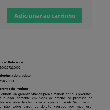
Adicionar ao carrinho
lobal Reference
Z00207220000
eferência do produto
Z00-7 Box
arantia do Produto
 Mundial dá garantia vitalícia para a maioria de seus produtos,
la é dada somente em casos de defeito no processo de
abricação e/ou defeitos na materia prima utilizada. Sendo assim,
la não cobre casos de defeito causado por mau uso,