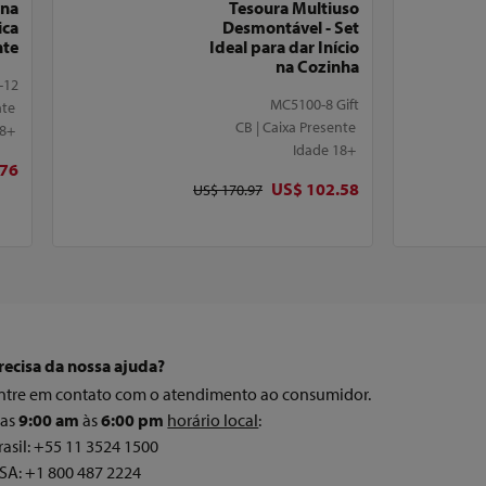
 na
Tesoura Multiuso
ica
Desmontável - Set
nte
Ideal para dar Início
na Cozinha
-12
MC5100-8 Gift
nte
CB | Caixa Presente
18+
Idade 18+
ginal
.76
Preço original
US$ 102.58
Preço original
US$ 170.97
recisa da nossa ajuda?
ntre em contato com o atendimento ao consumidor.
as
9:00 am
às
6:00 pm
horário local
:
rasil: +55 11 3524 1500
SA: +1 800 487 2224