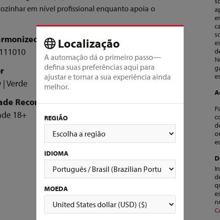
s
ozinhar em nível profissional enquanto apoia o
a
e
c
s
rmonized System Code
Localização
e
111010
A automação dá o primeiro passo—
N
defina suas preferências aqui para
g
r
ajustar e tornar a sua experiência ainda
e
 | Verde
melhor.
A
ade Recomendada
P
ade 18+
c
REGIÃO
d
o
e
IDIOMA
D
I
d
q
MOEDA
e
n
C