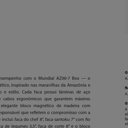
G
 e desempenho com o Mundial AZ00-7 Box — o
A
ico, inspirado nas maravilhas da Amazônia e
R
o e estilo. Cada faca possui lâminas de aço
A
m de cabos ergonômicos que garantem máximo
G
m elegante bloco magnético de madeira com
A
responsável que refletem o compromisso com a
e
inclui: faca do chef 8”, faca santoku 7” com fio
f
e
faca de legumes 3,5”, faca de corte 8” e o bloco