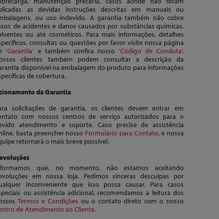
obrecarga, manutenção precária, casos aonde não foram
plicadas as devidas instruções descritas em manuais ou
mbalagens, ou uso indevido. A garantia também não cobre
asos de acidentes e danos causados por substâncias químicas,
olventes ou até cosméticos. Para mais informações, detalhes
specíficos, consultas ou questões por favor visite nossa página
de
'Garantia'
e também confira nosso
'Código de Conduta'
.
ossos clientes também podem consultar a descrição da
arantia disponível na embalagem do produto para informações
specíficas de cobertura.
cionamento da Garantia
ara solicitações de garantia, os clientes devem entrar em
ontato com nossos centros de serviço autorizados para o
evido atendimento e suporte. Caso precise de assistência
nline, basta preencher nosso
Formulário para Contato
, e nossa
quipe retornará o mais breve possível.
evoluções
nformamos que, no momento, não estamos aceitando
evoluções em nossa loja. Pedimos sinceras desculpas por
ualquer inconveniente que isso possa causar. Para casos
speciais ou assistência adicional, recomendamos a leitura dos
ossos
Termos e Condições
ou o contato direto com o nosso
entro de Atendimento ao Cliente
.