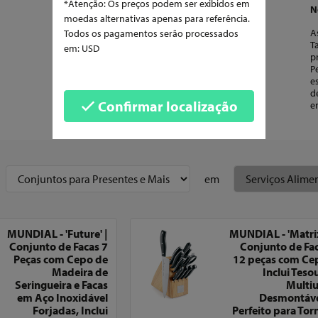
*Atenção: Os preços podem ser exibidos em
N
moedas alternativas apenas para referência.
A
Todos os pagamentos serão processados
T
em: USD
p
P
e
d
Confirmar localização
e
em
MUNDIAL - 'Future' |
MUNDIAL - 'Matrix
Conjunto de Facas 7
Conjunto de Fa
Peças com Cepo de
12 peças com Ce
Madeira de
Inclui Teso
Seringueira e Facas
Multi
em Aço Inoxidável
Desmontáve
Forjadas, Inclui
Perfeito para Tor