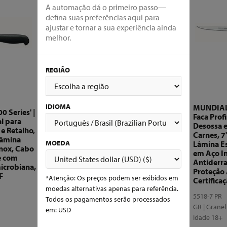
A automação dá o primeiro passo—
defina suas preferências aqui para
ajustar e tornar a sua experiência ainda
melhor.
REGIÃO
MUNDIAL - '5500 Series' |
Faca Profissional para
IDIOMA
MUNDIAL -
 Series' |
Desossa 8" Polegadas -
Faca Prof
al para
Lâmina ESTREITA reta,
Desossa 
 e Retalho,
com Cabo de Proteção
Carnes, 7
Lâmina
Antimicrobiana e
MOEDA
Lâmina Es
nox, Cabo
Certificação NSF para
em Aço I
e com
Máxima Higiene e
Antiderr
icrobiana,
Desempenho Superior
Proteção 
F
em Ambientes de
*Atenção: Os preços podem ser exibidos em
Certifica
Processamento Industrial
moedas alternativas apenas para referência.
de Carnes
5518-7 PR
Todos os pagamentos serão processados
GR | Grane
em: USD
5514-8 PR
Idade 18+
GR | Granel