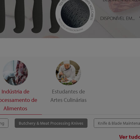
Indústria de
Estudantes de
ocessamento de
Artes Culinárias
Alimentos
ing
Butchery & Meat Processing Knives
Knife & Blade Maintena
Ver tud