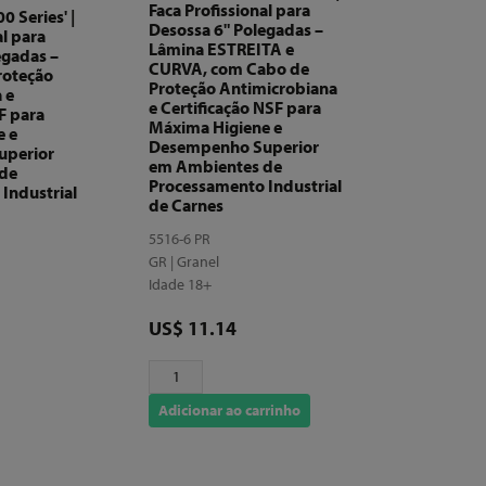
Faca Profissional para
 Series' |
Desossa 6" Polegadas –
al para
Lâmina ESTREITA e
egadas –
CURVA, com Cabo de
roteção
Proteção Antimicrobiana
 e
e Certificação NSF para
F para
Máxima Higiene e
e e
Desempenho Superior
uperior
em Ambientes de
de
Processamento Industrial
Industrial
de Carnes
5516-6 PR
GR | Granel
Idade 18+
Preço
US$ 11.14
Adicionar ao carrinho