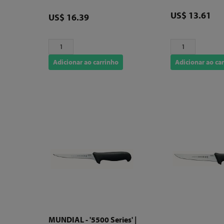
Preço
US$ 13.61
Preço
US$ 16.39
Adicionar ao carrinho
Adicionar ao ca
MUNDIAL - '5500 Series' |