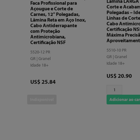
Lâmina LARGA 
Faca Profissional para
Corte e Acaba
Açougue e Corte de
Polegadas – Ide
Carnes, 12" Polegadas,
Linhas de Cort
Lâmina Reta em Aço Inox,
Cabo Antimicr
Cabo Antiderrapante
Certificação NS
com Proteção
Máxima Precisã
Antimicrobiana,
Aproveitament
Certificação NSF
5510-10 PR
5520-12 PR
GR | Granel
GR | Granel
Idade 18+
Idade 18+
Preço
US$ 20.90
Preço
US$ 25.84
Indisponível
Adicionar ao ca