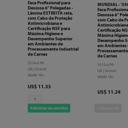
Faca Profissional para
MUNDIAL - '5500
Desossa 6" Polegadas -
Faca Profission
Lâmina ESTREITA reta,
Desossa 6" Pol
com Cabo de Proteção
com Cabo de P
Antimicrobiana e
Antimicrobiana
Certificação NSF para
Certificação NS
Máxima Higiene e
Máxima Higien
Desempenho Superior
Desempenho S
em Ambientes de
em Ambientes 
Processamento Industrial
Processamento 
de Carnes
de Carnes
5514-6 PR
5515-6 PR
GR | Granel
GR | Granel
Idade 18+
Idade 18+
Preço
US$ 11.33
Preço
US$ 11.24
Adicionar ao carrinho
Indisponível