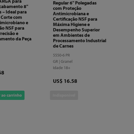
ARGA para
Regular 6" Polegadas
Acabamento 8"
com Proteção
 – Ideal para
Antimicrobiana e
 Corte com
Certificação NSF para
imicrobiano e
Máxima Higiene e
ção NSF para
Desempenho Superior
recisão e
em Ambientes de
amento da Peça
Processamento Industrial
de Carnes
l
5550-6 PR
GR | Granel
Idade 18+
58
Preço
US$ 16.58
 ao carrinho
Indisponível