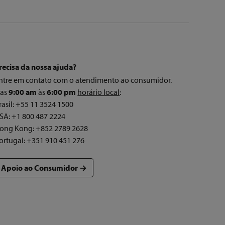
recisa da nossa ajuda?
ntre em contato com o atendimento ao consumidor.
as
9:00 am
às
6:00 pm
horário local
:
rasil: +55 11 3524 1500
SA: +1 800 487 2224
ong Kong: +852 2789 2628
ortugal: +351 910 451 276
Apoio ao Consumidor →