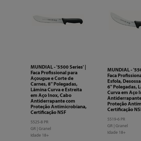
MUNDIAL - '5500 Series' |
MUNDIAL - '5500
Faca Profissional para
Faca Profission
Açougue e Corte de
Esfola, Desossa
Carnes, 8" Polegadas,
6" Polegadas, 
Lâmina Curva e Estreita
Curva em Aço I
em Aço Inox, Cabo
Antiderrapant
Antiderrapante com
Proteção Antim
Proteção Antimicrobiana,
Certificação NS
Certificação NSF
5519-6 PR
5525-8 PR
GR | Granel
GR | Granel
Idade 18+
Idade 18+