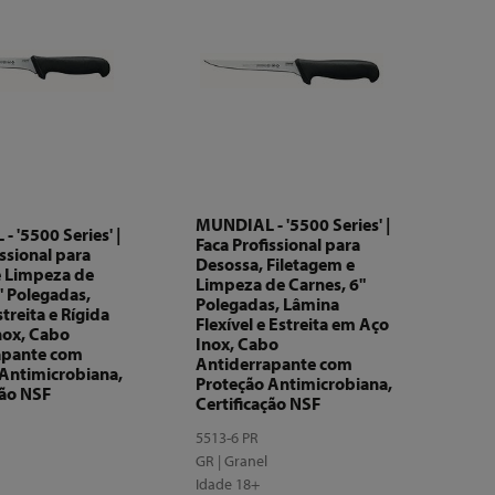
MUNDIAL - '5500 Series' |
 '5500 Series' |
Faca Profissional para
issional para
Desossa, Filetagem e
e Limpeza de
Limpeza de Carnes, 6"
" Polegadas,
Polegadas, Lâmina
treita e Rígida
Flexível e Estreita em Aço
nox, Cabo
Inox, Cabo
apante com
Antiderrapante com
Antimicrobiana,
Proteção Antimicrobiana,
ção NSF
Certificação NSF
5513-6 PR
l
GR | Granel
Idade 18+