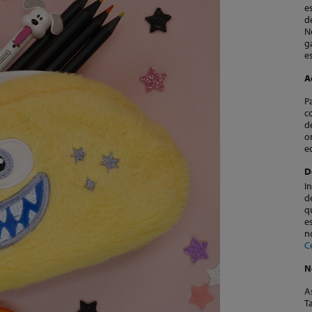
e
N
g
e
A
P
c
d
o
e
D
I
d
q
e
n
C
N
A
T