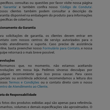
specíficos, consultas ou questões por favor visite nossa página
de
'Garantia'
e também confira nosso
'Código de Conduta'
.
ossos clientes também podem consultar a descrição da
arantia disponível na embalagem do produto para informações
specíficas de cobertura.
cionamento da Garantia
ara solicitações de garantia, os clientes devem entrar em
ontato com nossos centros de serviço autorizados para o
evido atendimento e suporte. Caso precise de assistência
nline, basta preencher nosso
Formulário para Contato
, e nossa
quipe retornará o mais breve possível.
evoluções
nformamos que, no momento, não estamos aceitando
evoluções em nossa loja. Pedimos sinceras desculpas por
ualquer inconveniente que isso possa causar. Para casos
speciais ou assistência adicional, recomendamos a leitura dos
ossos
Termos e Condições
ou o contato direto com o nosso
entro de Atendimento ao Cliente
.
ota de Responsabilidade
s fotos dos produtos exibidas aqui são apenas para referência.
amanhos, volumes e demais especificações são aproximados. O