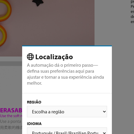
p
P
e
d
e
Localização
A automação dá o primeiro passo—
defina suas preferências aqui para
ajustar e tornar a sua experiência ainda
melhor.
REGIÃO
IDIOMA