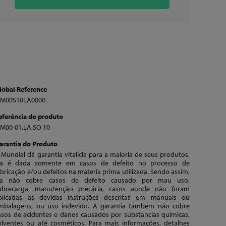
lobal Reference
M00S10LA0000
eferência do produto
M00-01.LA.SO.10
arantia do Produto
 Mundial dá garantia vitalícia para a maioria de seus produtos,
la é dada somente em casos de defeito no processo de
abricação e/ou defeitos na materia prima utilizada. Sendo assim,
la não cobre casos de defeito causado por mau uso,
obrecarga, manutenção precária, casos aonde não foram
plicadas as devidas instruções descritas em manuais ou
mbalagens, ou uso indevido. A garantia também não cobre
asos de acidentes e danos causados por substâncias químicas,
olventes ou até cosméticos. Para mais informações, detalhes