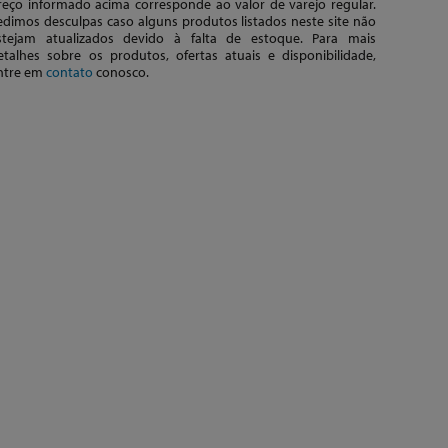
reço informado acima corresponde ao valor de varejo regular.
edimos desculpas caso alguns produtos listados neste site não
stejam atualizados devido à falta de estoque. Para mais
etalhes sobre os produtos, ofertas atuais e disponibilidade,
ntre em
contato
conosco.