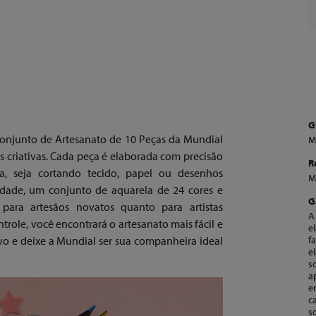
G
onjunto de Artesanato de 10 Peças da Mundial
M
s criativas. Cada peça é elaborada com precisão
R
a, seja cortando tecido, papel ou desenhos
M
alidade, um conjunto de aquarela de 24 cores e
G
o para artesãos novatos quanto para artistas
A
role, você encontrará o artesanato mais fácil e
e
ivo e deixe a Mundial ser sua companheira ideal
f
e
s
a
e
c
s